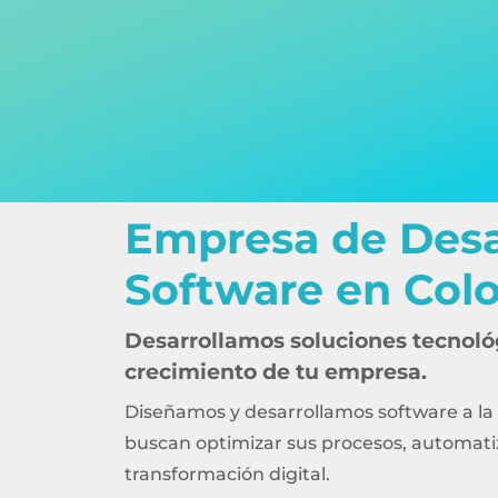
Desarrollo de Sof
Empresa de Desa
Medida para Emp
Software en Col
Quieren Crecer
Desarrollamos soluciones tecnoló
crecimiento de tu empresa.
Impulsamos la transformación 
mediante software a la medida
Diseñamos y desarrollamos software a l
procesos e integraciones inteli
buscan optimizar sus procesos, automatiz
transformación digital.