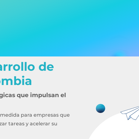
tware a la
rrollo de
resas que
ombia
gicas que impulsan el
digital de empresas
, automatización de
a medida para empresas que
gentes.
ar tareas y acelerar su