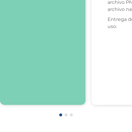
archivo P
archivo na
Entrega d
uso.