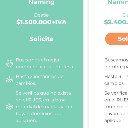
Naming
Namin
Desde
D
$1.500.000+IVA
$2.400
Solicita
Sol
Buscamos el mejor
Buscamos 
nombre para tu empresa.
nombre pa
Hasta 2 instancias de
Hasta 3 in
cambios.
cambios.
Se verifica que no exista
Se verific
en el RUES, en la base
en el RUES
mundial de marcas y que
mundial d
hayan dominios que
hayan dom
apliquen.
apliquen.