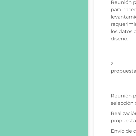
Reunión pr
para hacer
levantami
requerimi
los datos c
diseño.
2
propuest
Reunión p
selección 
Realizació
propuesta
Envío de d