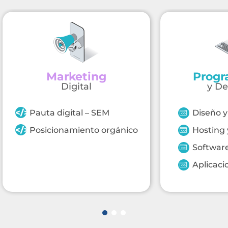
Marketing
Progr
Digital
y De
Pauta digital – SEM
Diseño y
Posicionamiento orgánico
Hosting 
Software
Aplicaci