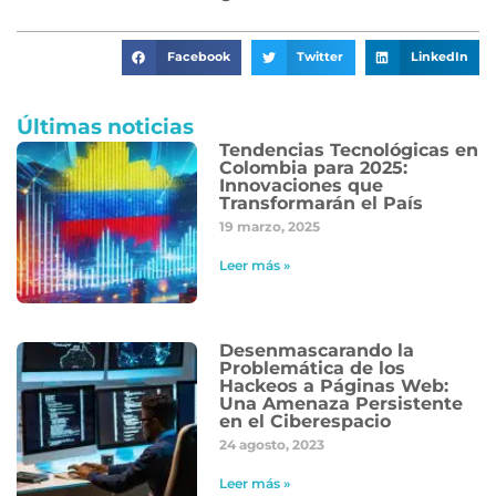
Facebook
Twitter
LinkedIn
Últimas noticias
Tendencias Tecnológicas en
Colombia para 2025:
Innovaciones que
Transformarán el País
19 marzo, 2025
Leer más »
Desenmascarando la
Problemática de los
Hackeos a Páginas Web:
Una Amenaza Persistente
en el Ciberespacio
24 agosto, 2023
Leer más »