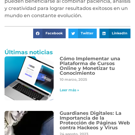
pueden beneficiarse al combinar paciencia, análisis
y creatividad para lograr resultados exitosos en un
mundo en constante evolución.
Facebook
Twitter
LinkedIn
Últimas noticias
Cómo Implementar una
Plataforma de Cursos
Online y Monetizar tu
Conocimiento
10 marzo, 2025
Leer más »
Guardianes Digitales: La
Importancia de la
Protección de Páginas Web
contra Hackeos y Virus
24 agosto, 2023