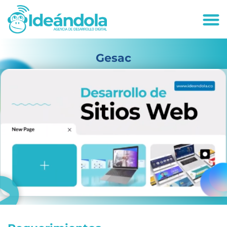
deandola.co
Gesac