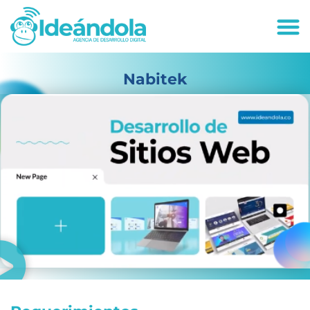
deandola.co
Nabitek