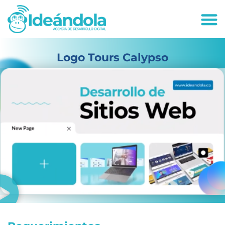
deandola.co
Logo Tours Calypso