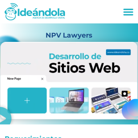
deandola.co
NPV Lawyers