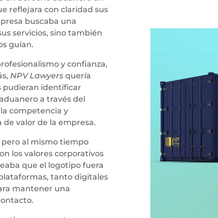
e reflejara con claridad sus
mpresa buscaba una
sus servicios, sino también
os guían.
profesionalismo y confianza,
ás,
NPV Lawyers
quería
 pudieran identificar
aduanero a través del
a la competencia y
 de valor de la empresa.
o, pero al mismo tiempo
on los valores corporativos
eaba que el logotipo fuera
plataformas, tanto digitales
para mantener una
contacto.