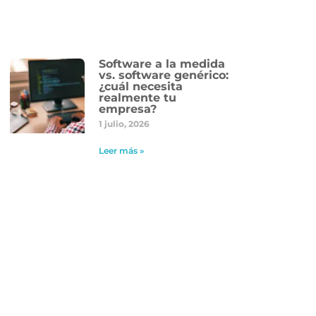
Software a la medida
vs. software genérico:
¿cuál necesita
realmente tu
empresa?
1 julio, 2026
Leer más »